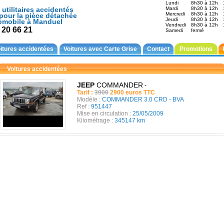
Lundi
8h30 à 12h
 utilitaires accidentés
Mardi
8h30 à 12h
Mercredi
8h30 à 12h
pour la pièce détachée
Jeudi
8h30 à 12h
omobile à Manduel
Vendredi
8h30 à 12h
 20 66 21
Samedi
fermé
itures accidentées
Voitures avec Carte Grise
Contact
Promotions
Voitures accidentées
JEEP
COMMANDER
-
Tarif :
3900
2900 euros TTC
Modèle :
COMMANDER 3.0 CRD - BVA
Ref :
951447
Mise en circulation :
25/05/2009
Kilométrage :
345147 km