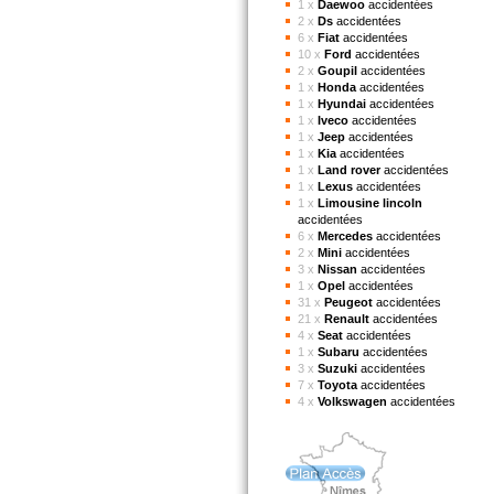
1 x
Daewoo
accidentées
2 x
Ds
accidentées
6 x
Fiat
accidentées
10 x
Ford
accidentées
2 x
Goupil
accidentées
1 x
Honda
accidentées
1 x
Hyundai
accidentées
1 x
Iveco
accidentées
1 x
Jeep
accidentées
1 x
Kia
accidentées
1 x
Land rover
accidentées
1 x
Lexus
accidentées
1 x
Limousine lincoln
accidentées
6 x
Mercedes
accidentées
2 x
Mini
accidentées
3 x
Nissan
accidentées
1 x
Opel
accidentées
31 x
Peugeot
accidentées
21 x
Renault
accidentées
4 x
Seat
accidentées
1 x
Subaru
accidentées
3 x
Suzuki
accidentées
7 x
Toyota
accidentées
4 x
Volkswagen
accidentées