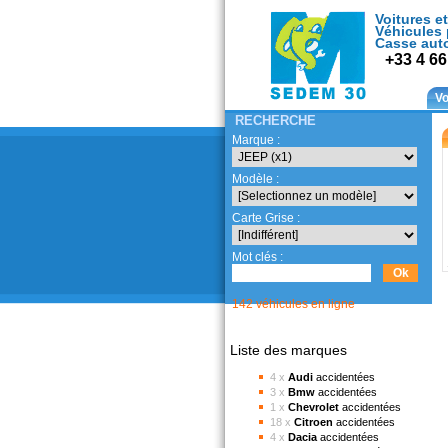
Voitures et
Véhicules 
Casse aut
+33 4 66
Vo
RECHERCHE
Marque :
Modèle :
Carte Grise :
Mot clés :
142 véhicules en ligne
Liste des marques
4 x
Audi
accidentées
3 x
Bmw
accidentées
1 x
Chevrolet
accidentées
18 x
Citroen
accidentées
4 x
Dacia
accidentées