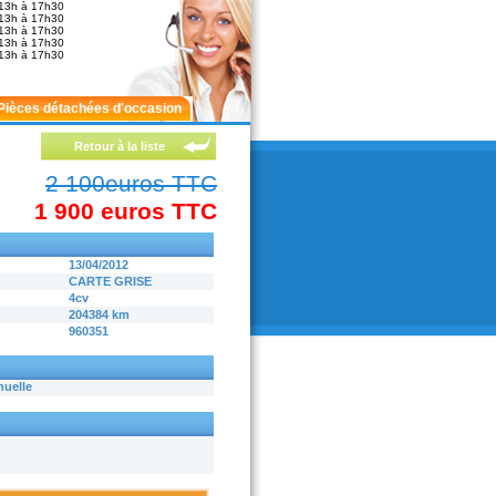
13h à 17h30
13h à 17h30
13h à 17h30
13h à 17h30
13h à 17h30
Pièces détachées d'occasion
Retour à la liste
2 100euros TTC
1 900 euros TTC
13/04/2012
CARTE GRISE
4cv
204384 km
960351
nuelle