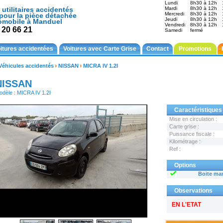
Lundi
8h30 à 12h
 utilitaires accidentés
Mardi
8h30 à 12h
Mercredi
8h30 à 12h
pour la pièce détachée
Jeudi
8h30 à 12h
omobile à Manduel
Vendredi
8h30 à 12h
 20 66 21
Samedi
fermé
itures accidentées
Voitures avec Carte Grise
Contact
Promotions
Véhicules accidentés
NISSAN
MICRA IV 1.2I
NISSAN
odèle : MICRA IV 1.2I
Caractéristiques
Mise en circulation :
Carte grise :
Puissance fiscale :
Kilométrage :
Ref :
Options
Boite ma
Observations
EN L'ETAT