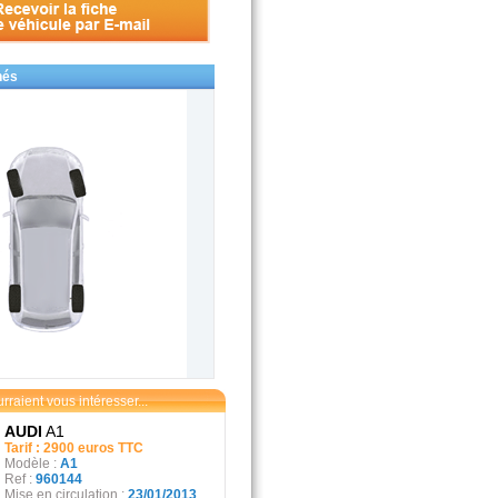
hés
raient vous intéresser...
AUDI
A1
Tarif : 2900 euros TTC
Modèle :
A1
Ref :
960144
Mise en circulation :
23/01/2013