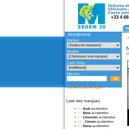
Voitures et
Véhicules 
Casse aut
+33 4 66
Vo
RECHERCHE
Marque :
Modèle :
M
Carte Grise :
Mot clés :
142 véhicules en ligne
Liste des marques
4 x
Audi
accidentées
3 x
Bmw
accidentées
1 x
Chevrolet
accidentées
18 x
Citroen
accidentées
4 x
Dacia
accidentées