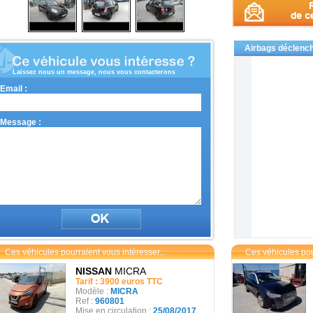
Airbags déclenc
Laissez nous un message, nous vous contacterons
Email :
Message :
Ces véhicules pourraient vous intéresser...
Ces véhicules pour
NISSAN
MICRA
Tarif : 3900 euros TTC
Modèle :
MICRA
Ref :
960801
Mise en circulation :
25/08/2017