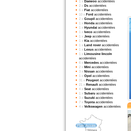
1 x
Daewoo
accidentées
2 x
Ds
accidentées
6 x
Fiat
accidentées
10 x
Ford
accidentées
2 x
Goupil
accidentées
1 x
Honda
accidentées
1 x
Hyundai
accidentées
1 x
Iveco
accidentées
1 x
Jeep
accidentées
1 x
Kia
accidentées
1 x
Land rover
accidentées
1 x
Lexus
accidentées
1 x
Limousine lincoln
accidentées
6 x
Mercedes
accidentées
2 x
Mini
accidentées
3 x
Nissan
accidentées
1 x
Opel
accidentées
31 x
Peugeot
accidentées
21 x
Renault
accidentées
4 x
Seat
accidentées
1 x
Subaru
accidentées
3 x
Suzuki
accidentées
7 x
Toyota
accidentées
4 x
Volkswagen
accidentées